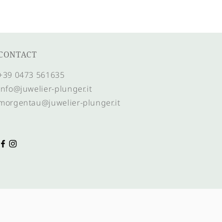
CONTACT
+39 0473 561635
info@juwelier-plunger.it
morgentau@juwelier-plunger.it