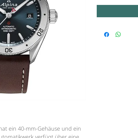
 hat ein 40-mm-Gehäuse und ein
utomatikwerk verfügt über eine