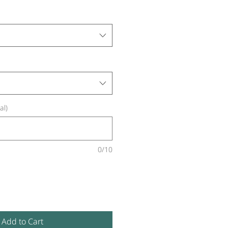
al)
0/10
Add to Cart