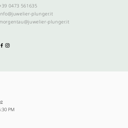
+39 0473 561635
info@juwelier-plunger.it
morgentau@juwelier-plunger.it
ne
6:30 PM