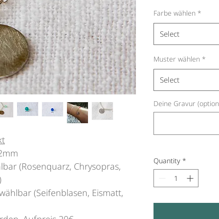
Farbe wählen
*
Select
Muster wählen
*
Select
Deine Gravur (option
kt
12mm
Quantity
*
hlbar (Rosenquarz, Chrysopras,
)
 wählbar (Seifenblasen, Eismatt,