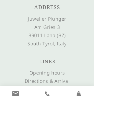
ADDRESS
Juwelier Plunger
Am Gries 3
39011 Lana (BZ)
South Tyrol, Italy
LINKS
Opening hours
Directions & Arrival
CONTACT
+39 0473 561635
info@juwelier-plunger.it
morgentau@juwelier-plunger.it