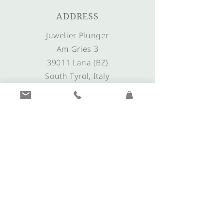
ADDRESS
Juwelier Plunger
Am Gries 3
39011 Lana (BZ)
South Tyrol, Italy
LINKS
Opening hours
Directions & Arrival
CONTACT
+39 0473 561635
info@juwelier-plunger.it
morgentau@juwelier-plunger.it