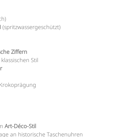
ch)
M
(spritzwassergeschützt)
che Ziffern
klassischen Stil
r
t Krokoprägung
im
Art-Déco-Stil
ge an historische Taschenuhren