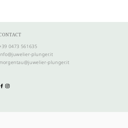
CONTACT
+39 0473 561635
info@juwelier-plunger.it
morgentau@juwelier-plunger.it