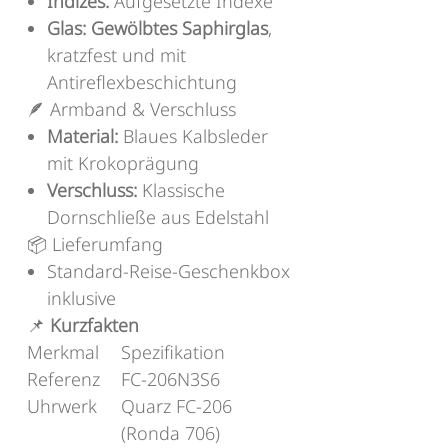
Indizes:
Aufgesetzte Indexe
Glas:
Gewölbtes Saphirglas
,
kratzfest und mit
Antireflexbeschichtung
🪶 Armband & Verschluss
Material:
Blaues Kalbsleder
mit Krokoprägung
Verschluss:
Klassische
Dornschließe aus Edelstahl
📦 Lieferumfang
Standard-Reise-Geschenkbox
inklusive
📌
Kurzfakten
Merkmal
Spezifikation
Referenz
FC-206N3S6
Uhrwerk
Quarz FC-206
(Ronda 706)