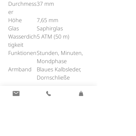
Durchmess
37 mm
er
Höhe
7,65 mm
Glas
Saphirglas
Wasserdich
5 ATM (50 m)
tigkeit
Funktionen
Stunden, Minuten,
Mondphase
Armband
Blaues Kalbsleder,
Dornschließe
ADDRESS
Juwelier Plunger
Am Gries 3