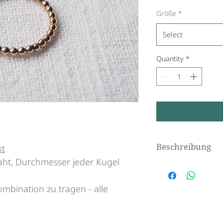
Größe
*
Select
Quantity
*
Beschreibung
kt
aht, Durchmesser jeder Kugel
Zarter Goldring a
bination zu tragen - alle