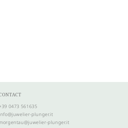
CONTACT
+39 0473 561635
info@juwelier-plunger.it
morgentau@juwelier-plunger.it