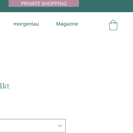
PRIVATE SHOPPING
morgentau
Magazine
4kt
le
ice