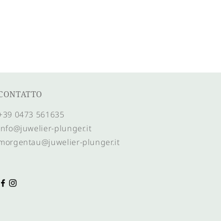
iastrina "FAMILY" e varie
CONTATTO
+39 0473 561635
info@juwelier-plunger.it
morgentau@juwelier-plunger.it