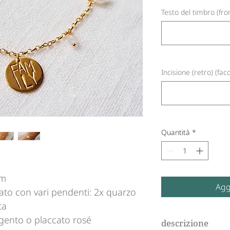
Testo del timbro (fron
Incisione (retro) (faco
Quantità
*
mm
Agg
ato con vari pendenti: 2x quarzo
ta
rgento o placcato rosé
descrizione