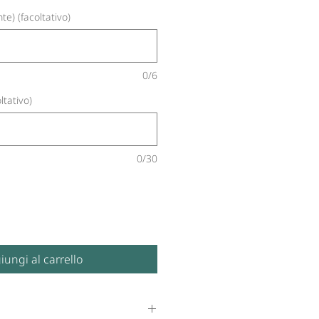
te) (facoltativo)
0/6
ltativo)
0/30
iungi al carrello