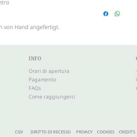
etro
braccialetto con p
pietre dure
 von Hand angefertigt.
INFO
Orari di apertura
Pagamento
FAQs
Come raggiungerci
CGV
DIRITTO DI RECESSO
PRIVACY
COOKIES
CREDITS