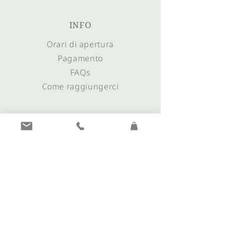
INFO
Orari di apertura
Pagamento
FAQs
Come raggiungerci
CONTATTO
+39 0473 561635
info@juwelier-plunger.it
morgentau@juwelier-plunger.it
I nostri orari di
apertura