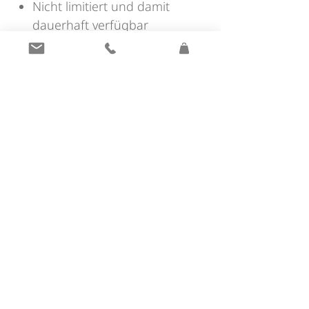
Nicht limitiert und damit
dauerhaft verfügbar
INDIRIZZO
Gioielleria Plunger
Via Gries 3
39011 Lana (BZ)
Alto Adige - Italia
INFO
Orari di apertura
Pagamento
FAQs