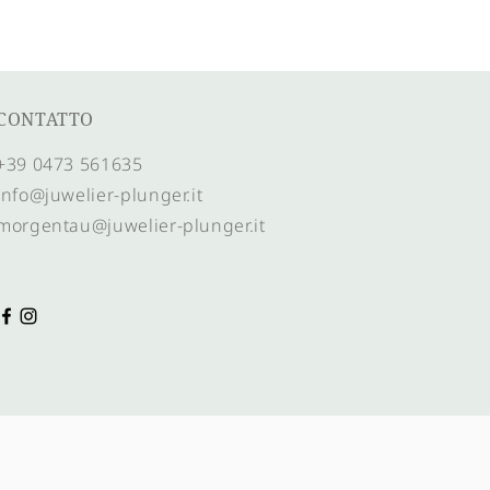
CONTATTO
+39 0473 561635
info@juwelier-plunger.it
morgentau@juwelier-plunger.it