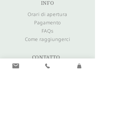
INFO
Orari di apertura
Pagamento
FAQs
Come raggiungerci
CONTATTO
+39 0473 561635
info@juwelier-plunger.it
morgentau@juwelier-plunger.it
I nostri orari di
apertura
Lunedì: solo su appuntamento