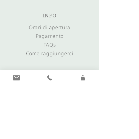
INFO
Orari di apertura
Pagamento
FAQs
Come raggiungerci
CONTATTO
+39 0473 561635
info@juwelier-plunger.it
morgentau@juwelier-plunger.it
I nostri orari di
apertura