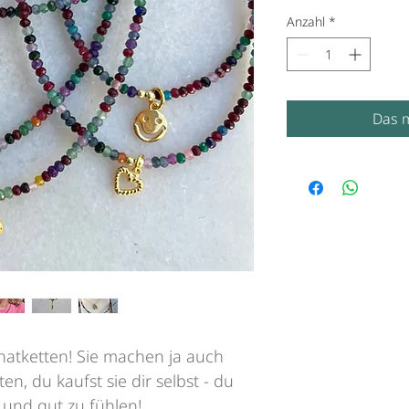
Anzahl
*
Das m
chatketten! Sie machen ja auch
n, du kaufst sie dir selbst - du
 und gut zu fühlen!