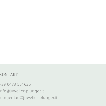
KONTAKT
+39 0473 561635
info@juwelier-plunger.it
morgentau@juwelier-plunger.it