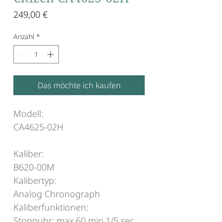
Preis
249,00 €
Anzahl
*
Das möchte ich kaufen
Modell:
CA4625-02H
Kaliber:
B620-00M
Kalibertyp:
Analog Chronograph
Kaliberfunktionen:
Stoppuhr: max.60 min,1/5 sec,