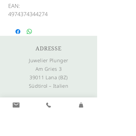
EAN:
4974374344274
ADRESSE
Juwelier Plunger
Am Gries 3
39011 Lana (BZ)
Südtirol – Italien
LINKS
Öffnungszeiten
Zahlungsinformationen
FAQs