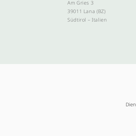
Am Gries 3
39011 Lana (BZ)
Südtirol – Italien
Dien