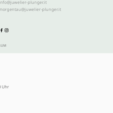
info@juwelier-plunger.it
morgentau@juwelier-plunger.it
SUM
0 Uhr