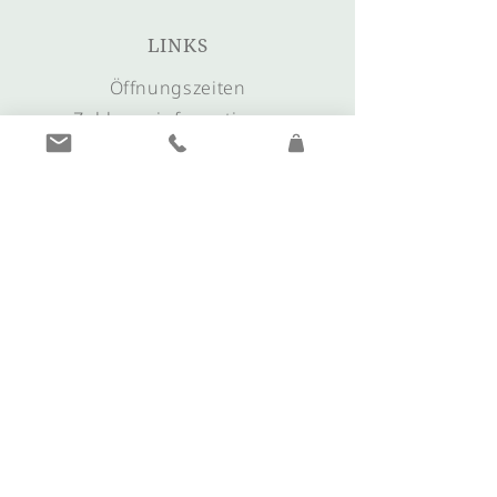
LINKS
Öffnungszeiten
Zahlungsinformationen
FAQs
Anfahrt & Anreise
KONTAKT
+39 0473 561635
info@juwelier-plunger.it
morgentau@juwelier-plunger.it
Unsere
Öffnungszeiten