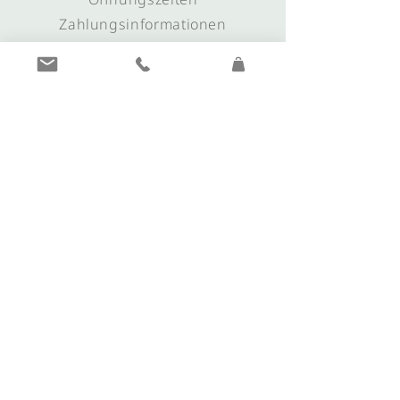
Zahlungsinformationen
FAQs
Anfahrt & Anreise
KONTAKT
+39 0473 561635
info@juwelier-plunger.it
morgentau@juwelier-plunger.it
Unsere
Öffnungszeiten
Montag nur Private Shopping -
Terminbuchung online
Dienstag – Mittwoch – Donnerstag: