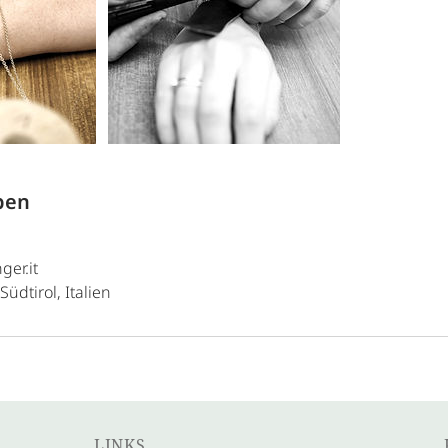
ben
ger.it
Südtirol, Italien
LINKS