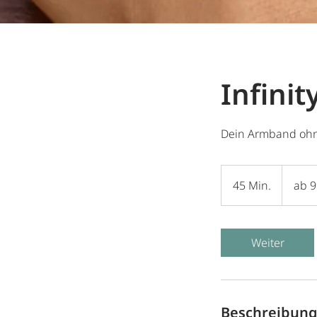
Infinit
Dein Armband ohne
ab
99€
45 Min.
4
ab 
5
M
i
Weiter
n
.
Beschreibun