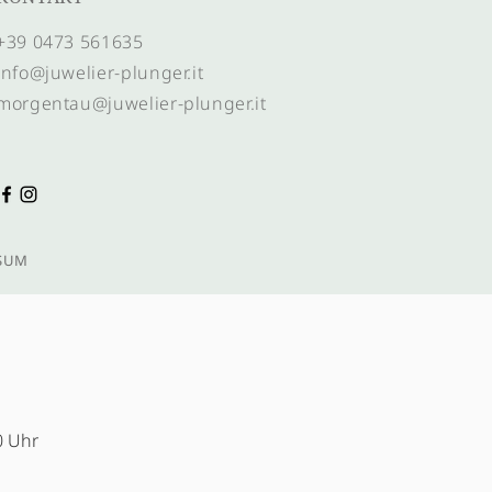
+39 0473 561635
info@juwelier-plunger.it
morgentau@juwelier-plunger.it
SUM
0 Uhr